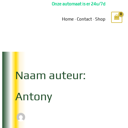
Ga
Onze automaat is er 24u/7d
naar
de
Home
-
Contact
-
Shop
inhoud
Naam auteur:
Antony