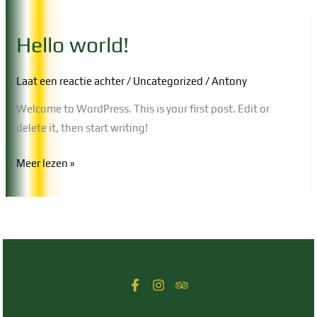
Hello world!
Laat een reactie achter
/
Uncategorized
/
Antony
Welcome to WordPress. This is your first post. Edit or
delete it, then start writing!
Hello
Meer lezen »
world!