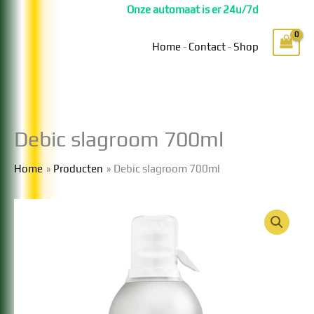
Ga
Onze automaat is er 24u/7d
naar
de
Home
-
Contact
-
Shop
inhoud
Debic slagroom 700ml
Home
Producten
Debic slagroom 700ml