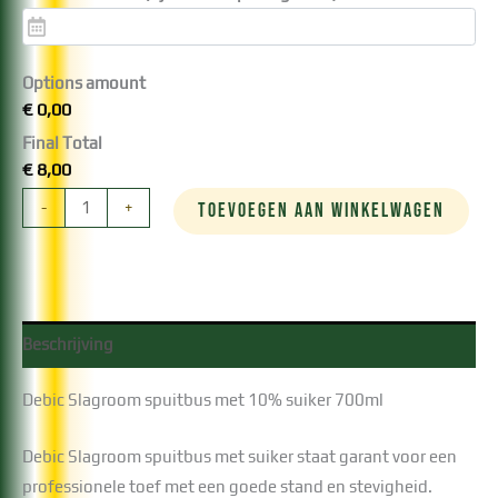
Options amount
€ 0,00
Final Total
€ 8,00
Debic
-
+
TOEVOEGEN AAN WINKELWAGEN
slagroom
700ml
aantal
Beschrijving
Debic Slagroom spuitbus met 10% suiker 700ml
Debic Slagroom spuitbus met suiker staat garant voor een
professionele toef met een goede stand en stevigheid.