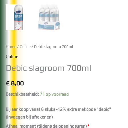
Home
/
Online
/ Debic slagroom 700ml
Online
Debic slagroom 700ml
€
8,00
Beschikbaarheid:
71 op voorraad
Bij aankoop vanaf 6 stuks -12% extra met code "debic"
(invoegen bij afrekenen)
Afhaal moment (tijdens de openingsuren)
*