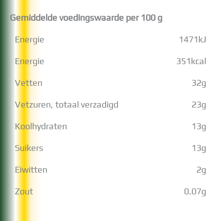
Gemiddelde voedingswaarde per 100 g
Energie
1471
kJ
Energie
351
kcal
Vetten
32
g
Vetzuren, totaal verzadigd
23
g
Koolhydraten
13
g
Suikers
13
g
Eiwitten
2
g
Zout
0.07
g