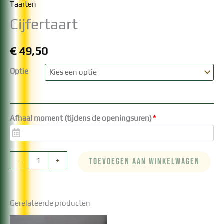
Taarten
Cijfertaart
€
49,50
Optie
Afhaal moment (tijdens de openingsuren)
*
Cijfertaart
-
+
TOEVOEGEN AAN WINKELWAGEN
aantal
Gerelateerde producten