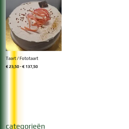
Taart / Fototaart
Prijsklasse:
€
23,50
-
€
137,50
€ 23,50
tot
€ 137,50
categorieën